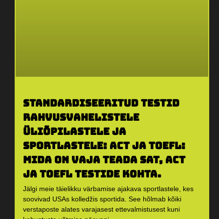
Standardiseeritud testid
rahvusvahelistele
üliõpilastele ja
sportlastele: ACT ja TOEFL:
Mida on vaja teada SAT, ACT
ja TOEFL testide kohta.
Jälgi meie täielikku värbamise ajakava sportlastele, kes
soovivad USAs kolledžis sportida. See hõlmab kõiki
verstaposte alates varajasest ettevalmistusest kuni