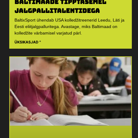
Baltimaade tipptasemel
jalgpallitalentidega
BaltixSport ühendab USA kolledžitreenerid Leedu, Läti ja
Eesti eliitjalgpalluritega. Avastage, miks Baltimaad on
kolledžite värbamisel varjatud pärl.
ÜKSIKASJAD "