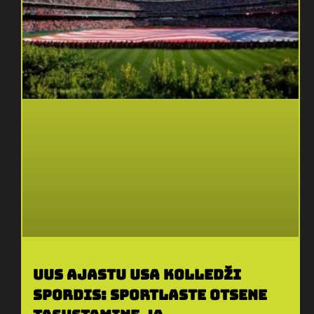
Uus ajastu USA kolledži
spordis: Sportlaste otsene