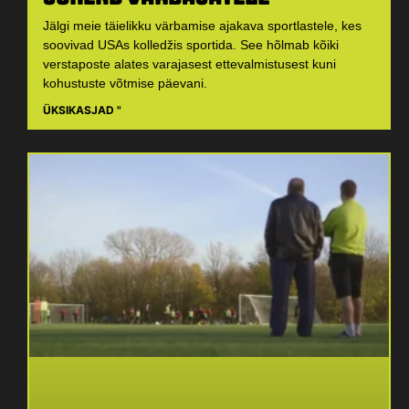
Jälgi meie täielikku värbamise ajakava sportlastele, kes
soovivad USAs kolledžis sportida. See hõlmab kõiki
verstaposte alates varajasest ettevalmistusest kuni
kohustuste võtmise päevani.
ÜKSIKASJAD "