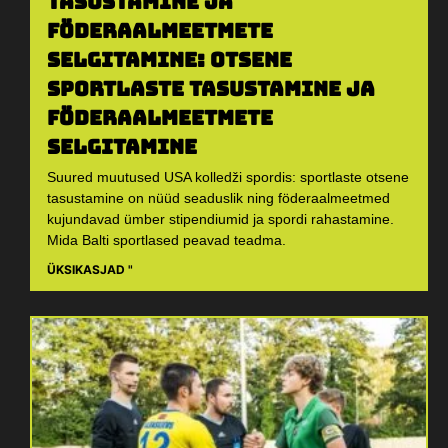
tasustamine ja
föderaalmeetmete
selgitamine: otsene
sportlaste tasustamine ja
föderaalmeetmete
selgitamine
Suured muutused USA kolledži spordis: sportlaste otsene
tasustamine on nüüd seaduslik ning föderaalmeetmed
kujundavad ümber stipendiumid ja spordi rahastamine.
Mida Balti sportlased peavad teadma.
ÜKSIKASJAD "