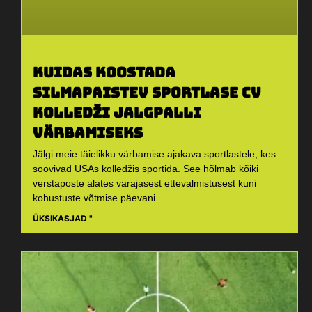
Kuidas koostada
silmapaistev sportlase CV
kolledži jalgpalli
värbamiseks
Jälgi meie täielikku värbamise ajakava sportlastele, kes
soovivad USAs kolledžis sportida. See hõlmab kõiki
verstaposte alates varajasest ettevalmistusest kuni
kohustuste võtmise päevani.
ÜKSIKASJAD "