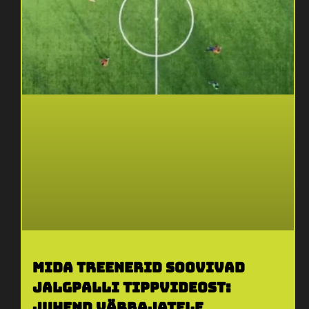
Mida treenerid soovivad
jalgpalli tippvideost:
Juhend värbajatele