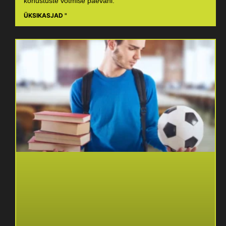
kohustuste võtmise päevani.
ÜKSIKASJAD "