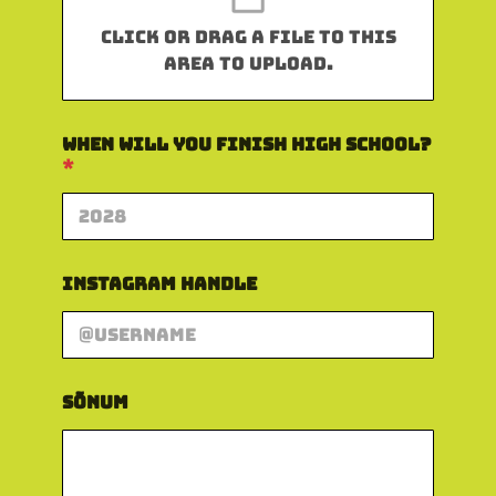
Click or drag a file to this
area to upload.
When Will You Finish High School?
*
Instagram Handle
Y
Sõnum
o
u
N
i
m