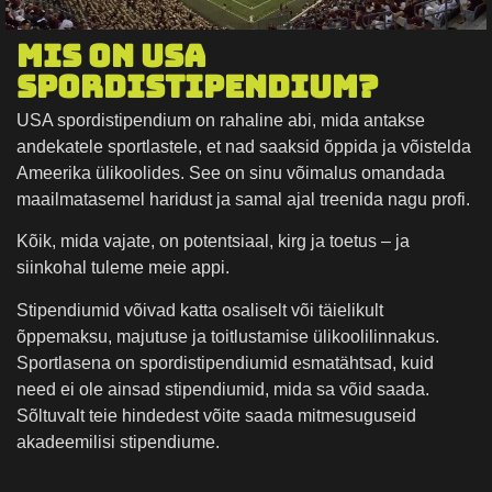
Mis on USA
spordistipendium?
USA spordistipendium on rahaline abi, mida antakse
andekatele sportlastele, et nad saaksid õppida ja võistelda
Ameerika ülikoolides. See on sinu võimalus omandada
maailmatasemel haridust ja samal ajal treenida nagu profi.
Kõik, mida vajate, on potentsiaal, kirg ja toetus – ja
siinkohal tuleme meie appi.
Stipendiumid võivad katta osaliselt või täielikult
õppemaksu, majutuse ja toitlustamise ülikoolilinnakus.
Sportlasena on spordistipendiumid esmatähtsad, kuid
need ei ole ainsad stipendiumid, mida sa võid saada.
Sõltuvalt teie hindedest võite saada mitmesuguseid
akadeemilisi stipendiume.