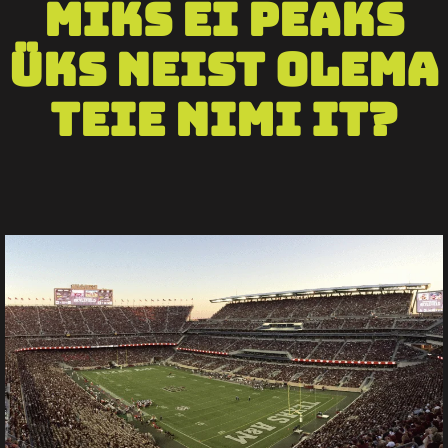
Miks ei peaks
üks neist olema
Teie nimi IT?