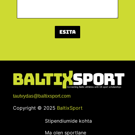
i
S
õ
n
u
Esita
m
tautvydas@baltixsport.com
Copyright © 2025
BaltixSport
Stipendiumide kohta
Ma olen sportlane