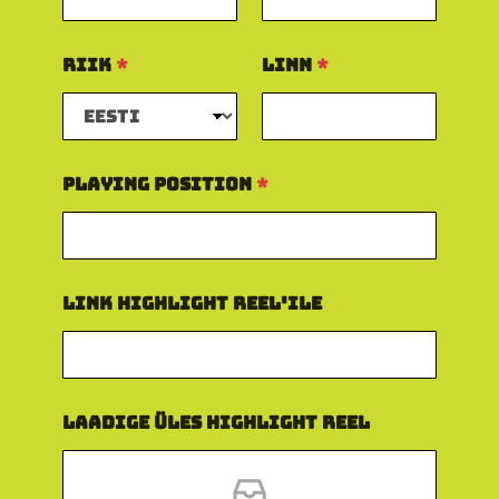
Riik
*
Linn
*
Playing Position
*
Link Highlight Reel'ile
Laadige üles Highlight Reel