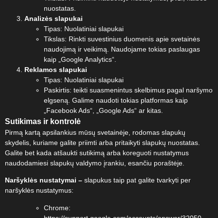
nuostatas.
Analizės slapukai
Tipas: Nuolatiniai slapukai
Tikslas: Rinkti suvestinius duomenis apie svetainės
naudojimą ir veikimą. Naudojame tokias paslaugas
kaip „Google Analytics“.
Reklamos slapukai
Tipas: Nuolatiniai slapukai
Paskirtis: teikti suasmenintus skelbimus pagal naršymo
elgseną. Galime naudoti tokias platformas kaip
„Facebook Ads“, „Google Ads“ ar kitas.
Sutikimas ir kontrolė
Pirmą kartą apsilankius mūsų svetainėje, rodomas slapukų
skydelis, kuriame galite priimti arba pritaikyti slapukų nuostatas.
Galite bet kada atšaukti sutikimą arba koreguoti nustatymus
naudodamiesi slapukų valdymo įrankiu, esančiu poraštėje.
Naršyklės nustatymai –
slapukus taip pat galite tvarkyti per
naršyklės nustatymus:
Chrome:
https://support.google.com/accounts/answer/32050