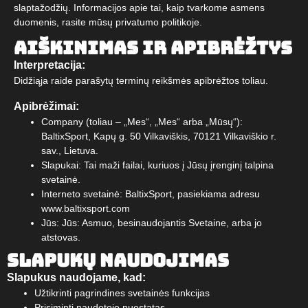
slaptažodžių. Informacijos apie tai, kaip tvarkome asmens
duomenis, rasite mūsų privatumo politikoje.
Aiškinimas ir apibrėžtys
Interpretacija:
Didžiąja raide parašytų terminų reikšmės apibrėžtos toliau.
Apibrėžimai:
Company (toliau – „Mes“, „Mes“ arba „Mūsų“):
BaltixSport, Kapų g. 50 Vilkaviškis, 70121 Vilkaviškio r.
sav., Lietuva.
Slapukai: Tai maži failai, kuriuos į Jūsų įrenginį talpina
svetainė.
Interneto svetainė: BaltixSport, pasiekiama adresu
www.baltixsport.com
Jūs: Jūs: Asmuo, besinaudojantis Svetaine, arba jo
atstovas.
Slapukų naudojimas
Slapukus naudojame, kad:
Užtikrinti pagrindines svetainės funkcijas
Prisiminti naudotojo nuostatas