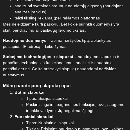
analizuoti svetainės srautą ir naudotojų elgseną (naudojant
analizės įrankius).
teikti tikslinę reklamą (per reklamos platformas
Mes neleidžiame kurti paskyrų. Bet kokie surinkti duomenys yra
skirti bendravimo ar paslaugų teikimo tikslais.
Naudojimo duomenys –
apima naršyklės tipą, aplankytus
puslapius, IP adresą ir laiko žymas.
Stebėjimo technologijos ir slapukai –
naudojame slapukus ir
panašias technologijas funkcionalumui, analizei ir naudotojo
patirčiai gerinti. Galite atsisakyti slapukų naudodami naršyklės
nustatymus.
Mūsų naudojamų slapukų tipai
Būtini slapukai
Tipas: Sesijos slapukai
Paskirtis: įgalinti pagrindines funkcijas, pvz., saugumo
ir tinklo valdymo. Jų negalima išjungti.
Funkciniai slapukai
Tipas: Nuolatiniai slapukai
Tikslas: Prisiminti naudotojo nustatymus, pvz., kalbos