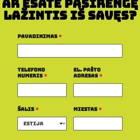
Ar esate pasirengę
lažintis iš savęs?
Pavadinimas
*
N
Telefono
El. pašto
u
numeris
*
adresas
*
o
r
o
d
a
R
Šalis
*
Miestas
*
e
e
l
E
l