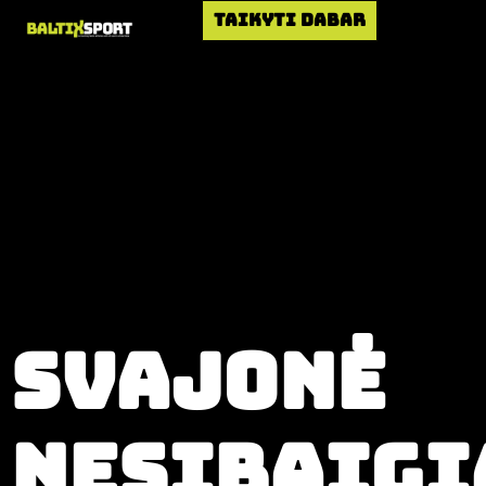
Pagrindinis
Taikyti dabar
Svajonė
nesibaigi