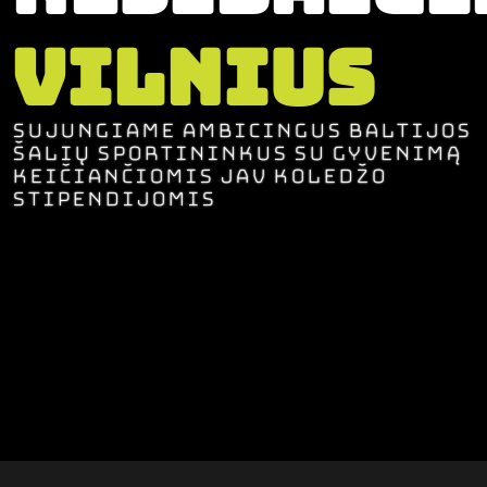
Vilnius
Sujungiame ambicingus Baltijos
šalių sportininkus su gyvenimą
keičiančiomis JAV koledžo
stipendijomis