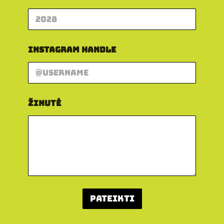
Instagram Handle
Žinutė
Pateikti