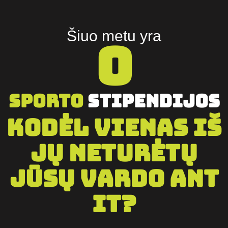
Šiuo metu yra
0
Sporto
stipendijos
Kodėl vienas iš
jų neturėtų
jūsų vardo ant
IT?