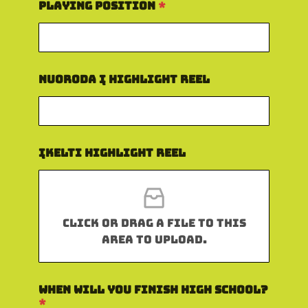
.
Playing Position
*
Nuoroda į Highlight Reel
Įkelti Highlight Reel
Click or drag a file to this
area to upload.
When Will You Finish High School?
*