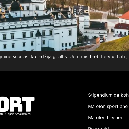
ine suur asi kolledžijalgpallis. Uuri, mis teeb Leedu, Läti j
Stipendiumide koh
Ma olen sportlane
Ma olen treener
Ressursid