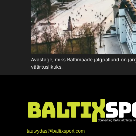
Avastage, miks Baltimaade jalgpallurid on järgm
väärtuslikuks.
tautvydas@baltixsport.com