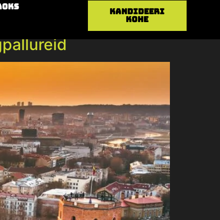
aoks
Kandideeri
kohe
gpallureid