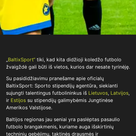
„
BaltixSport“
tiki, kad kita didžioji koledžo futbolo
žvaigždė gali būti iš vietos, kurios dar nesate tyrinėję.
Su pasididžiavimu pranešame apie oficialų
BaltixSport:
Sporto stipendijų agentūra, siekianti
sujungti talentingus futbolininkus iš
Lietuvos
,
Latvijos
,
ir
Estijos
su stipendijų galimybėmis Jungtinėse
Amerikos Valstijose.
Baltijos regionas jau seniai yra paslėptas pasaulio
futbolo brangakmenis, kuriame auga išskirtinių
techninių gebėjimų, taktinės drausmės ir