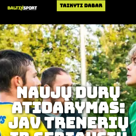
Taikyti dabar
Naujų durų
atidarymas:
JAV trenerių