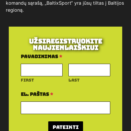
komandų sąrašą, „BaltixSport“ yra jūsų tiltas į Baltijos
regioną.
Užsiregistruokite
naujienlaiškiui
P
Pavadinimas
*
a
v
a
d
i
First
Last
n
i
El. paštas
*
m
a
s
E
l
.
Pateikti
p