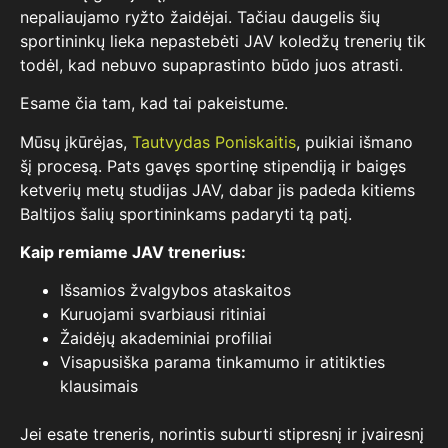
nepaliaujamo ryžto žaidėjai. Tačiau daugelis šių
sportininkų lieka nepastebėti JAV koledžų trenerių tik
todėl, kad nebuvo supaprastinto būdo juos atrasti.
Esame čia tam, kad tai pakeistume.
Mūsų įkūrėjas,
Tautvydas Poniskaitis
, puikiai išmano
šį procesą. Pats gavęs sportinę stipendiją ir baigęs
ketverių metų studijas JAV, dabar jis padeda kitiems
Baltijos šalių sportininkams padaryti tą patį.
Kaip remiame JAV trenerius:
Išsamios žvalgybos ataskaitos
Kuruojami svarbiausi ritiniai
Žaidėjų akademiniai profiliai
Visapusiška parama tinkamumo ir atitikties
klausimais
Jei esate treneris, norintis suburti stipresnį ir įvairesnį