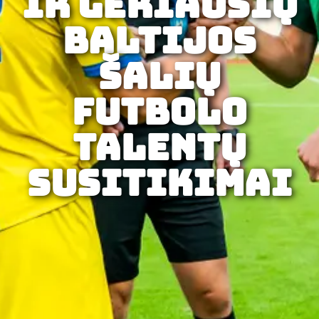
ir geriausių
Baltijos
šalių
futbolo
talentų
susitikimai