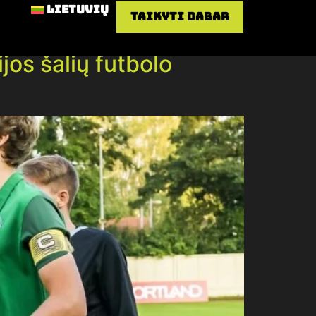
Lietuvių
Taikyti dabar
jos šalių futbolo