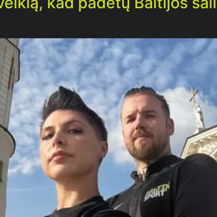
eiklą, kad padėtų Baltijos šal