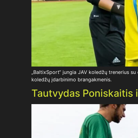
„BaltixSport“ jungia JAV koledžų trenerius su el
koledžų įdarbinimo brangakmenis.
Tautvydas Poniskaitis ir