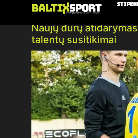
Stipen
Kategorija:
Prekės
Naujų durų atidarymas: 
talentų susitikimai