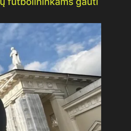
ių futbolininkams gauti