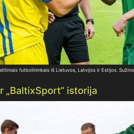
itiniais futbolininkais iš Lietuvos, Latvijos ir Estijos. Sužin
 „BaltixSport“ istorija