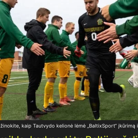
užinokite, kaip Tautvydo kelionė lėmė „BaltixSport“ įkūrimą ir