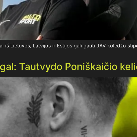
kai iš Lietuvos, Latvijos ir Estijos gali gauti JAV koledžo st
atgal: Tautvydo Poniškaičio kel