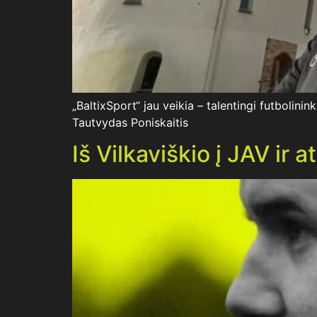
„BaltixSport“ jau veikia – talentingi futbolinin
Tautvydas Poniskaitis
Iš Vilkaviškio į JAV ir 