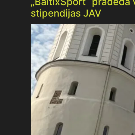
„BaltixSport“ pradeda v
stipendijas JAV