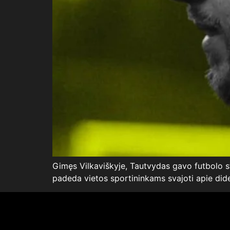
Gimęs Vilkaviškyje, Tautvydas gavo futbolo stip
padeda vietos sportininkams svajoti apie did