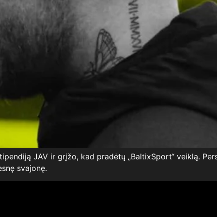
endiją JAV ir grįžo, kad pradėtų „BaltixSport“ veiklą. Perskai
esnę svajonę.