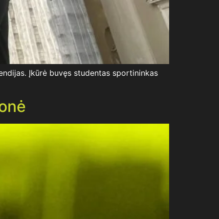
ipendijas. Įkūrė buvęs studentas sportininkas
ionė