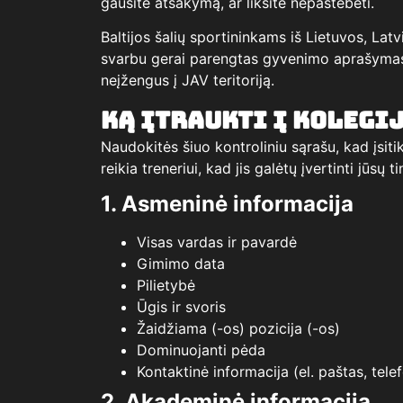
gausite atsakymą, ar liksite nepastebėti.
Baltijos šalių sportininkams iš Lietuvos, Latv
svarbu gerai parengtas gyvenimo aprašymas. 
neįžengus į JAV teritoriją.
Ką įtraukti į kolegi
Naudokitės šiuo kontroliniu sąrašu, kad įsit
reikia treneriui, kad jis galėtų įvertinti jūsų
1. Asmeninė informacija
Visas vardas ir pavardė
Gimimo data
Pilietybė
Ūgis ir svoris
Žaidžiama (-os) pozicija (-os)
Dominuojanti pėda
Kontaktinė informacija (el. paštas, tel
2. Akademinė informacija