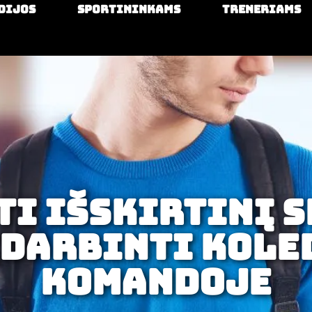
dijos
Sportininkams
Treneriams
ti išskirtinį 
 įdarbinti kole
komandoje