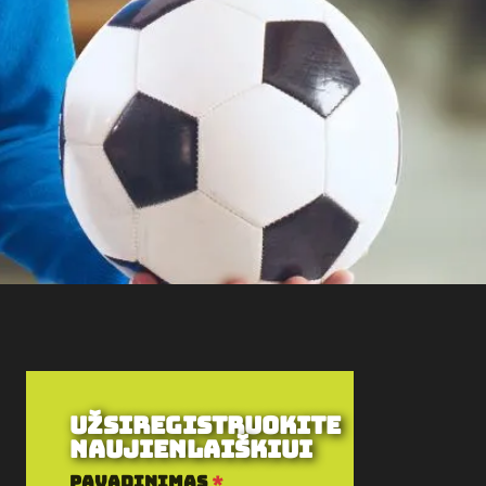
Užsiregistruokite
naujienlaiškiui
Pavadinimas
*