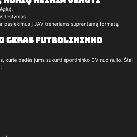
 kurių reikia vengti
ėgių).
 išdėstymas
ar pasiekimus į JAV treneriams suprantamą formatą.
o geras futbolininko
, kurie padės jums sukurti sportininko CV nuo nulio. Štai
: