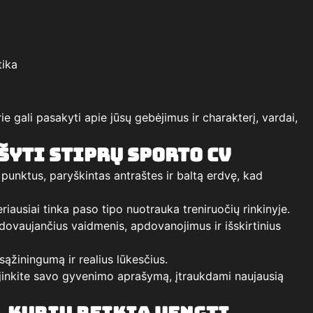
tika
rie gali pasakyti apie jūsų gebėjimus ir charakterį, vardai,
šyti stiprų sporto CV
 punktus, paryškintas antraštes ir baltą erdvę, kad
eriausiai tinka paso tipo nuotrauka treniruočių rinkinyje.
dovaujančius vaidmenis, apdovanojimus ir išskirtinius
 sąžiningumą ir realius lūkesčius.
jinkite savo gyvenimo aprašymą, įtraukdami naujausią