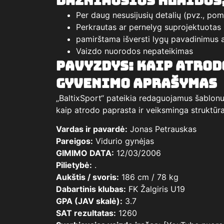
Dažniausios klaidos,
Per daug nesusijusių detalių (pvz., pom
Perkrautas ar pernelyg suprojektuotas
pamirštama išversti lygų pavadinimus 
Vaizdo nuorodos nepateikimas
Pavyzdys: Kaip atrod
gyvenimo aprašymas
„BaltixSport“ pateikia redaguojamus šablonus
kaip atrodo paprasta ir veiksminga struktūra
Vardas ir pavardė:
Jonas Petrauskas
Pareigos:
Vidurio gynėjas
GIMIMO DATA:
12/03/2006
Pilietybė:
.
Aukštis / svoris:
186 cm / 78 kg
Dabartinis klubas:
FK Žalgiris U19
GPA (JAV skalė):
3.7
SAT rezultatas:
1260