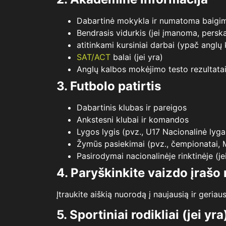
Dabartinė mokykla ir numatoma baigi
Bendrasis vidurkis (jei įmanoma, persk
atitinkami kursiniai darbai (ypač angl
SAT/ACT
balai
(jei yra)
Anglų kalbos mokėjimo testo rezultatai
3. Futbolo patirtis
Dabartinis klubas ir pareigos
Ankstesni klubai ir komandos
Lygos lygis (pvz., U17 Nacionalinė lyga,
Žymūs pasiekimai (pvz., čempionatai,
Pasirodymai nacionalinėje rinktinėje (je
4. Paryškinkite vaizdo įrašo
Įtraukite aiškią nuorodą į naujausią ir geriau
5. Sportiniai rodikliai (jei yra