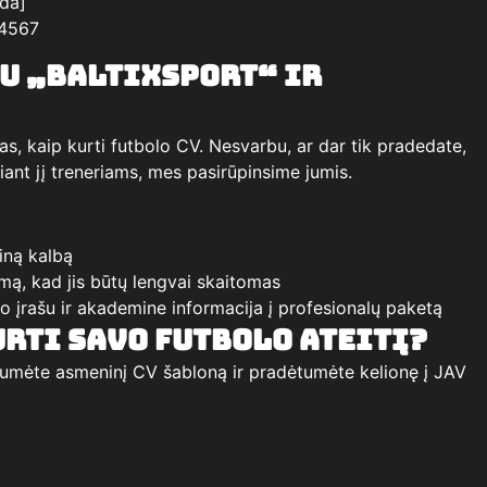
da]
34567
u „BaltixSport“ ir
as, kaip kurti futbolo CV. Nesvarbu, ar dar tik pradedate,
čiant jį treneriams, mes pasirūpinsime jumis.
iną kalbą
ą, kad jis būtų lengvai skaitomas
o įrašu ir akademine informacija į profesionalų paketą
urti savo futbolo ateitį?
tumėte asmeninį CV šabloną ir pradėtumėte kelionę į JAV