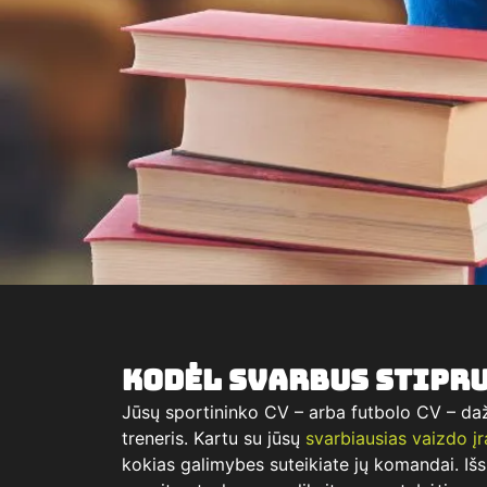
Kodėl svarbus stipru
Jūsų sportininko CV – arba futbolo CV – da
treneris. Kartu su jūsų
svarbiausias vaizdo į
kokias galimybes suteikiate jų komandai. Išs