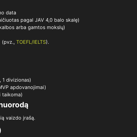
mo data
aičiuotas pagal JAV 4,0 balo skalę)
ų kalbos arba gamtos mokslų)
 (pvz.,
TOEFL/IELTS
).
 1 divizionas)
 MVP apdovanojimai)
i taikoma)
 nuorodą
sią vaizdo įrašą.
)