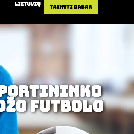
Lietuvių
Taikyti dabar
sportininko
džo futbolo