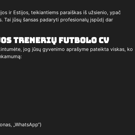
ijos ir Estijos, teikiantiems paraiškas iš užsienio, ypač
Tai jūsų šansas padaryti profesionalų įspūdį dar
jos trenerių futbolo CV
ikintumėte, jog jūsų gyvenimo aprašyme pateikta viskas, ko
 tinkamumą:
efonas, „WhatsApp“)