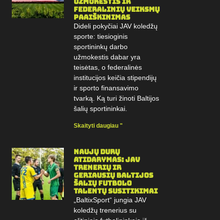
l
užmokestis ir
federalinių veiksmų
.
paaiškinimas
Dideli pokyčiai JAV koledžų
sporte: tiesioginis
sportininkų darbo
užmokestis dabar yra
teisėtas, o federalinės
institucijos keičia stipendijų
ir sporto finansavimo
tvarką. Ką turi žinoti Baltijos
šalių sportininkai.
Skaityti daugiau "
Naujų durų
atidarymas: JAV
trenerių ir
geriausių Baltijos
šalių futbolo
talentų susitikimai
„BaltixSport“ jungia JAV
koledžų trenerius su