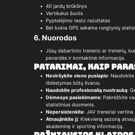
40 jardų brūkšnys
Vertikalus šuolis
Pyptelėjimo testo rezultatas
Bet kokia GPS sekama rungtynių statis
6. Nuorodos
Jūsų dabartinio trenerio ar trenerių, ku
pavardės ir kontaktinė informacija.
Patarimai, kaip para
Neviršykite vieno puslapio
: Naudokite
išdėstymas būtų švarus.
Naudokite profesionalią nuotrauką
: G
Dėmesys pasiekimams
: Pabrėžkite va
statistinius duomenis.
Nepersistenkite
: JAV treneriai vertina
Atnaujinkite jį
: Kiekvieną sezoną atnau
akademinę ir sportinę informaciją.