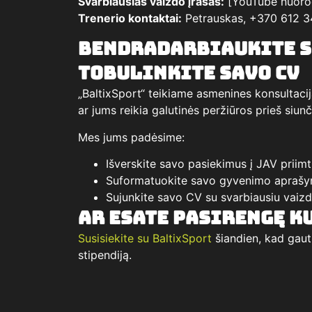
Svarbiausias vaizdo įrašas:
[YouTube nuoro
Trenerio kontaktai:
Petrauskas, +370 612 
Bendradarbiaukite s
tobulinkite savo CV
„BaltixSport“ teikiame asmenines konsultacij
ar jums reikia galutinės peržiūros prieš siun
Mes jums padėsime:
Išverskite savo pasiekimus į JAV priimt
Suformatuokite savo gyvenimo aprašym
Sujunkite savo CV su svarbiausiu vaizd
Ar esate pasirengę k
Susisiekite su BaltixSport
šiandien, kad gau
stipendiją.