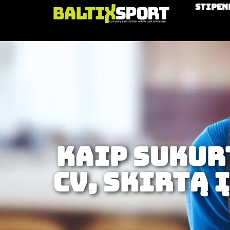
Stipen
Kaip sukur
CV, skirtą