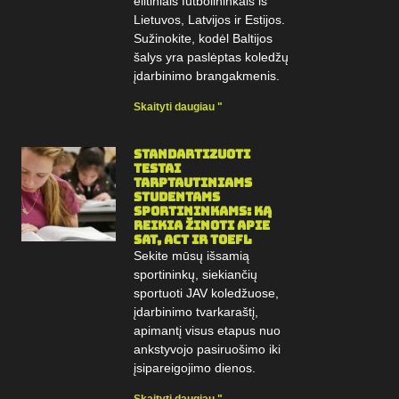
elitiniais futbolininkais iš
Lietuvos, Latvijos ir Estijos.
Sužinokite, kodėl Baltijos
šalys yra paslėptas koledžų
įdarbinimo brangakmenis.
Skaityti daugiau "
Standartizuoti
testai
tarptautiniams
studentams
sportininkams: Ką
reikia žinoti apie
SAT, ACT ir TOEFL
Sekite mūsų išsamią
sportininkų, siekiančių
sportuoti JAV koledžuose,
įdarbinimo tvarkaraštį,
apimantį visus etapus nuo
ankstyvojo pasiruošimo iki
įsipareigojimo dienos.