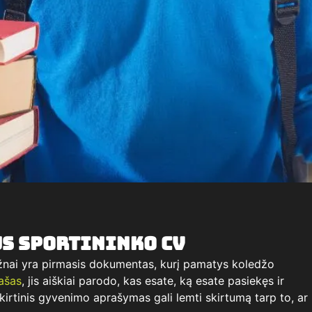
s sportininko CV
žnai yra pirmasis dokumentas, kurį pamatys koledžo
rašas
, jis aiškiai parodo, kas esate, ką esate pasiekęs ir
kirtinis gyvenimo aprašymas gali lemti skirtumą tarp to, ar